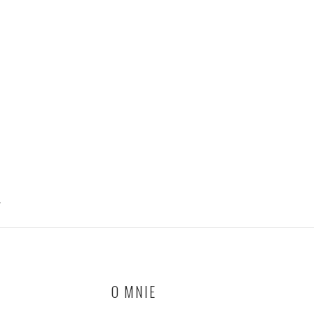
T
O MNIE