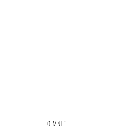
T
O MNIE