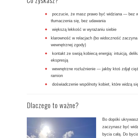
Co zyskasz?
poczucie, że masz prawo być widziana — bez w
tłumaczenia się, bez udawania
większą lekkość w wyrażaniu siebie
klarowność w relacjach (bo widoczność zaczyna
wewnętrznej zgody)
kontakt ze swoją kobiecą energią: intuicją, delika
ekspresją
wewnętrzne rozluźnienie — jakby ktoś zdjął cię
ramion
doświadczenie wspólnoty kobiet, które widzą s
Dlaczego to ważne?
Bo dopóki ukrywasz 
zaczynasz być widz
bycia całą. Do byci