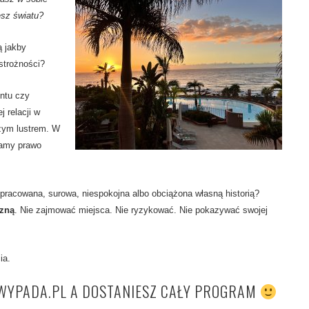
esz światu?
ą jakby
strożności?
entu czy
j relacji w
szym lustrem. W
mamy prawo
pracowana, surowa, niespokojna albo obciążona własną historią?
czną
. Nie zajmować miejsca. Nie ryzykować. Nie pokazywać swojej
ia.
WYPADA.PL A DOSTANIESZ CAŁY PROGRAM