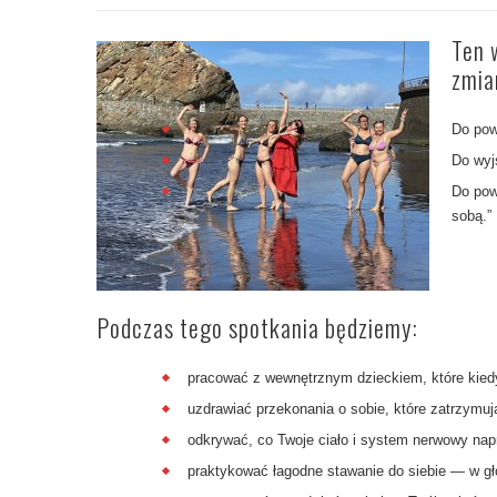
Ten 
zmia
Do powr
Do wyj
Do pow
sobą.”
Podczas tego spotkania będziemy:
pracować z wewnętrznym dzieckiem, które kiedy
uzdrawiać przekonania o sobie, które zatrzymu
odkrywać, co Twoje ciało i system nerwowy nap
praktykować łagodne stawanie do siebie — w gło