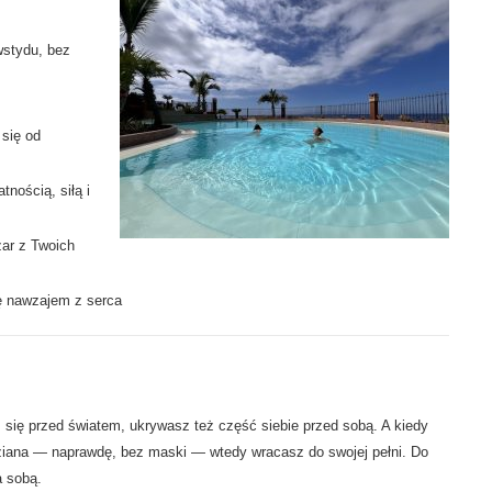
stydu, bez
 się od
tnością, siłą i
żar z Twoich
ię nawzajem z serca
się przed światem, ukrywasz też część siebie przed sobą. A kiedy
iana — naprawdę, bez maski — wtedy wracasz do swojej pełni. Do
a sobą.