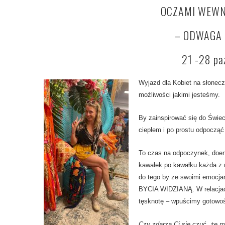
OCZAMI WEWN
– ODWAGA 
21 -28 pa
Wyjazd dla Kobiet na słonecz
możliwości jakimi jesteśmy.
By zainspirować się do Świece
ciepłem i po prostu odpocząć
To czas na odpoczynek, doen
kawałek po kawałku każda z 
do tego by ze swoimi emocjam
BYCIA WIDZIANĄ. W relacjach
tęsknotę – wpuścimy gotowość
Czy zdarza Ci się czuć, że 