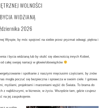
ĘTRZNEJ WOLNOŚCI
BYCIA WIDZIANĄ
ździernika 2026
nej Wyspie, by móc spojrzeć na siebie przez pryzmat odwagi, piękna i
nia i bycia widzianą lub by otulić się obecnością innych Kobiet,
 od całej swojej narracji w głowie/obowiązków
ergetyzowanie i spotkanie z naszymi mięciusimi częściami, by znów
nas mogła poczuć się bezpieczna i sprawcza w swoim ciele. I gotowa
i, myślami, projektami i marzeniami wyjść do Świata. To brama do
 z najbliższymi, w biznesie, w życiu. Wszędzie tam, gdzie czujesz
 na jej zaspokojenie.
masz w sobie