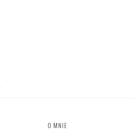
T
O MNIE