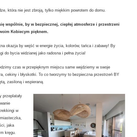
ze, która nie jest zbroją, tylko miękkim powrotem do domu.
ię wspólnie, by w bezpiecznej, ciepłej atmosferze i przestrzeni
swoim Kobiecym pięknem.
na okazja by wejść w energie życia, kolorów, tańca i zabawy! By
i do bycia widzianej jako radosna i pełna życia!
ędzimy czas w przepięknym miejscu same wejdziemy w swoje
óra, cekiny i błyskotki. To co tworzymy to bezpieczna przestrzeń BY
ą, zasiloną i wspieraną.
 przeplatały
owanie
trekkingi w
 miasteczka,
ci, jaka
ym kręgu.