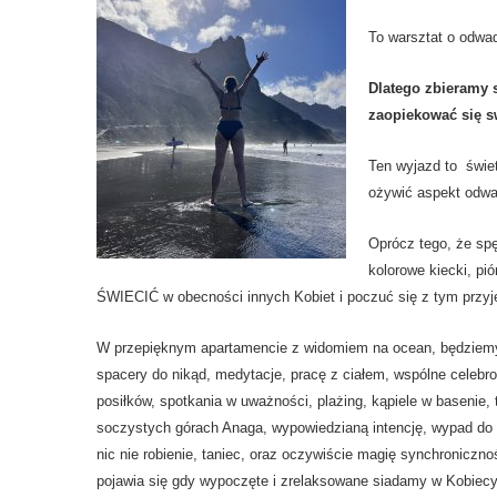
To warsztat o odwad
Dlatego zbieramy s
zaopiekować się 
Ten wyjazd to świet
ożywić aspekt odwag
Oprócz tego, że sp
kolorowe kiecki, pi
ŚWIECIĆ w obecności innych Kobiet i poczuć się z tym przyjęt
W przepięknym apartamencie z widomiem na ocean, będziemy
spacery do nikąd, medytacje, pracę z ciałem, wspólne celebr
posiłków, spotkania w uważności, plażing, kąpiele w basenie, 
soczystych górach Anaga, wypowiedzianą intencję, wypad do
nic nie robienie, taniec, oraz oczywiście magię synchronicznoś
pojawia się gdy wypoczęte i zrelaksowane siadamy w Kobiec