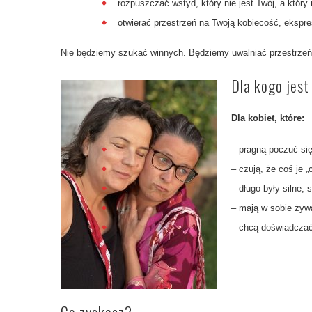
rozpuszczać wstyd, który nie jest Twój, a który n
otwierać przestrzeń na Twoją kobiecość, ekspre
Nie będziemy szukać winnych. Będziemy uwalniać przestrzeń,
Dla kogo jest
Dla kobiet, które:
– pragną poczuć si
– czują, że coś je „
– długo były silne, 
– mają w sobie żywą
– chcą doświadczać 