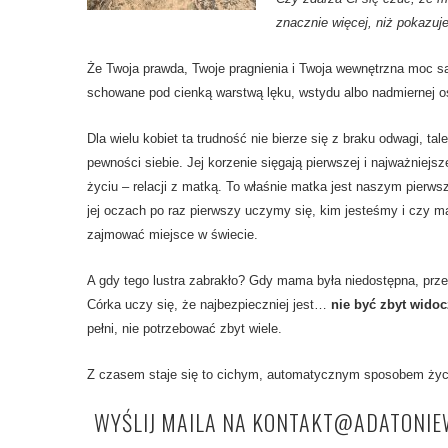
znacznie więcej, niż pokazuj
Że Twoja prawda, Twoje pragnienia i Twoja wewnętrzna moc s
schowane pod cienką warstwą lęku, wstydu albo nadmiernej o
Dla wielu kobiet ta trudność nie bierze się z braku odwagi, tal
pewności siebie. Jej korzenie sięgają pierwszej i najważniejsze
życiu – relacji z matką. To właśnie matka jest naszym pierw
jej oczach po raz pierwszy uczymy się, kim jesteśmy i czy 
zajmować miejsce w świecie.
A gdy tego lustra zabrakło? Gdy mama była niedostępna, prze
Córka uczy się, że najbezpieczniej jest…
nie być zbyt wido
pełni, nie potrzebować zbyt wiele.
Z czasem staje się to cichym, automatycznym sposobem życ
WYŚLIJ MAILA NA KONTAKT@ADATONIE