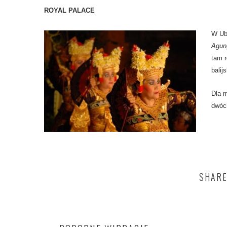
ROYAL PALACE
W Ubu
Agun
tam r
balij
Dla m
dwóc
SHARE