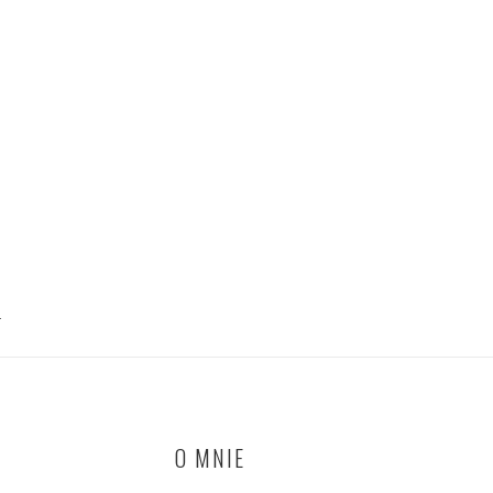
T
O MNIE