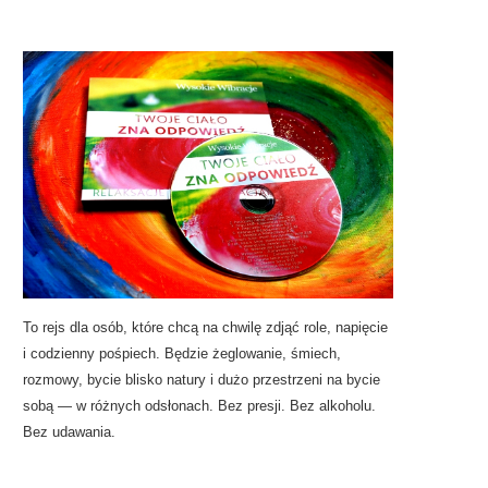
To rejs dla osób, które chcą na chwilę zdjąć role, napięcie
i codzienny pośpiech. Będzie żeglowanie, śmiech,
OD CHAOSU DO UPORZĄDKOWANIA
WYP
rozmowy, bycie blisko natury i dużo przestrzeni na bycie
sobą — w różnych odsłonach. Bez presji. Bez alkoholu.
18 czerwca 2013
Bez udawania.