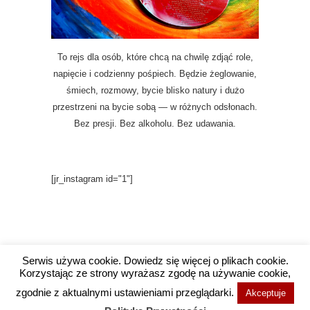
To rejs dla osób, które chcą na chwilę zdjąć role,
napięcie i codzienny pośpiech. Będzie żeglowanie,
śmiech, rozmowy, bycie blisko natury i dużo
przestrzeni na bycie sobą — w różnych odsłonach.
Bez presji. Bez alkoholu. Bez udawania.
[jr_instagram id="1"]
Serwis używa cookie. Dowiedz się więcej o plikach cookie.
Korzystając ze strony wyrażasz zgodę na używanie cookie,
Copyright @ 2016 Wysokie Wibracje / Projekt i
zgodnie z aktualnymi ustawieniami przeglądarki.
Akceptuje
wykonanie
Agencja Social Media Wrocław