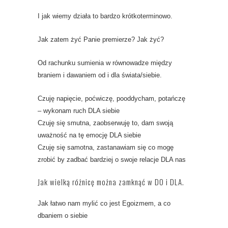
I jak wiemy działa to bardzo krótkoterminowo.
Jak zatem żyć Panie premierze? Jak żyć?
Od rachunku sumienia w równowadze między
braniem i dawaniem od i dla świata/siebie.
Czuję napięcie, poćwiczę, pooddycham, potańczę
– wykonam ruch DLA siebie
Czuję się smutna, zaobserwuję to, dam swoją
uważność na tę emocję DLA siebie
Czuję się samotna, zastanawiam się co mogę
zrobić by zadbać bardziej o swoje relacje DLA nas
Jak wielką różnicę można zamknąć w DO i DLA.
Jak łatwo nam mylić co jest Egoizmem, a co
dbaniem o siebie