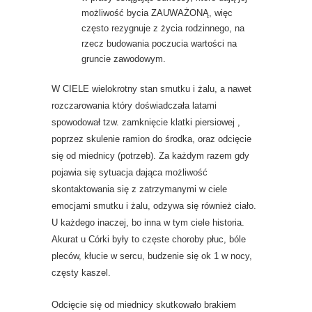
możliwość bycia ZAUWAŻONĄ, więc
często rezygnuje z życia rodzinnego, na
rzecz budowania poczucia wartości na
gruncie zawodowym.
W CIELE wielokrotny stan smutku i żalu, a nawet
rozczarowania który doświadczała latami
spowodował tzw. zamknięcie klatki piersiowej ,
poprzez skulenie ramion do środka, oraz odcięcie
się od miednicy (potrzeb). Za każdym razem gdy
pojawia się sytuacja dająca możliwość
skontaktowania się z zatrzymanymi w ciele
emocjami smutku i żalu, odzywa się również ciało.
U każdego inaczej, bo inna w tym ciele historia.
Akurat u Córki były to częste choroby płuc, bóle
pleców, kłucie w sercu, budzenie się ok 1 w nocy,
częsty kaszel.
Odcięcie się od miednicy skutkowało brakiem