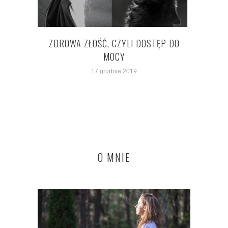
MOJA
ZDROWA ZŁOŚĆ, CZYLI DOSTĘP DO
MOCY
17 grudnia 2019
O MNIE