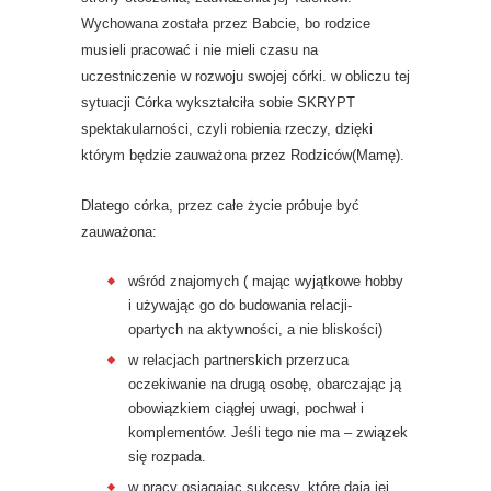
Wychowana została przez Babcie, bo rodzice
musieli pracować i nie mieli czasu na
uczestniczenie w rozwoju swojej córki. w obliczu tej
sytuacji Córka wykształciła sobie SKRYPT
spektakularności, czyli robienia rzeczy, dzięki
którym będzie zauważona przez Rodziców(Mamę).
Dlatego córka, przez całe życie próbuje być
zauważona:
wśród znajomych ( mając wyjątkowe hobby
i używając go do budowania relacji-
opartych na aktywności, a nie bliskości)
w relacjach partnerskich przerzuca
oczekiwanie na drugą osobę, obarczając ją
obowiązkiem ciągłej uwagi, pochwał i
komplementów. Jeśli tego nie ma – związek
się rozpada.
w pracy osiągając sukcesy, które dają jej