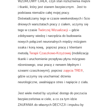
WZORCOWY CIAŁA, czyli stan rozluźnienia mięśni
i tkanki, który jest stanem bezpiecznym. Jest to
podstawa niemalże całej mojej pracy.
Doświadczamy tego w czasie weekendowych i 5cio
dniowych warsztatach pracy z ciałem, uczymy się
tego w czasie
Twórczej Wizualizacji
– gdzie
zdobywamy wiedzę i narzędzia do budowania
nowych połączeń neuronalnych między mózgiem
ssaka i korą nową, poprzez pracę z klientami
metodą
Terapii Czaszkowo-Krzyżowej
(mobilizację
tkanki i uruchomienie przepływu płynu mózgowo
rdzeniowego, oraz pracę z nerwem błędnym i
szwami czaszkowymi), poprzez
zajęcia TRE®
,
gdzie uczymy się uruchamiać drżenia
neurologiczne, uwalniające stres i napięcie z ciała.
Jest wiele metod by uzyskać dostęp do poczucia
bezpieczeństwa w ciele, a co za tym idzie
ZAUFANIA do własnych DECYZJI i impulsu by