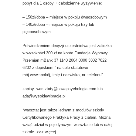
pobyt dla 1 osoby + całodzienne wyżywienie:
– 150zł/doba – miejsce w pokoju dwuosobowym
– 140zł/doba – miejsce w pokoju trzy lub
pięcoosobowym
Potwierdzeniem decyzji uczestnictwa jest zaliczka
w wysokości 300 zł na konto Fundacja Wyprawy
Przemian mBank 37 1140 2004 0000 3302 7822
6202 z dopiskiem ” na cele statutowe-
mój wew.spokój, imię i nazwisko, nr. telefonu”
zapisy: warsztaty@nowapsychologia.com lub
ada@wysokiewibracje.pl
*warsztat jest także jednym z modułów szkoły
Certyfikowanego Praktyka Pracy z ciałem. Można
wziąć udział w pojedynczym warsztacie lub w całej
szkole. >>> więcej