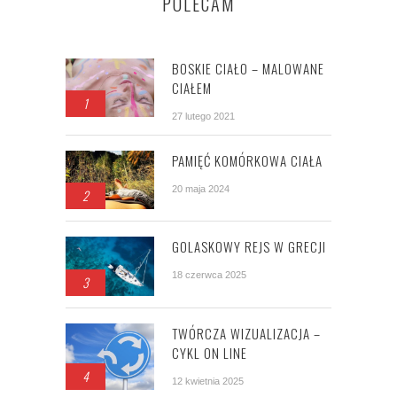
POLECAM
BOSKIE CIAŁO – MALOWANE
CIAŁEM
1
27 lutego 2021
PAMIĘĆ KOMÓRKOWA CIAŁA
20 maja 2024
2
GOLASKOWY REJS W GRECJI
18 czerwca 2025
3
TWÓRCZA WIZUALIZACJA –
CYKL ON LINE
4
12 kwietnia 2025