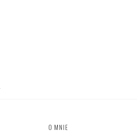
T
O MNIE