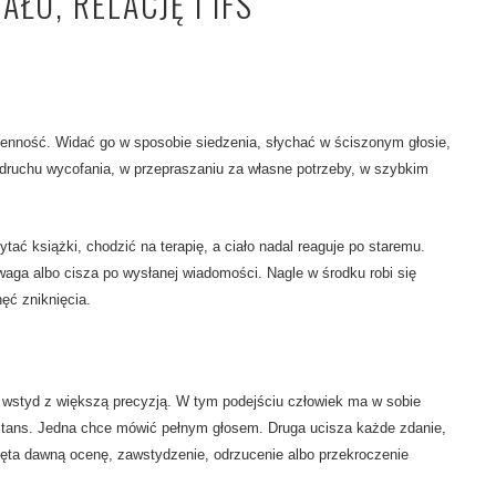
AŁO, RELACJĘ I IFS
ienność. Widać go w sposobie siedzenia, słychać w ściszonym głosie,
odruchu wycofania, w przepraszaniu za własne potrzeby, w szybkim
tać książki, chodzić na terapię, a ciało nadal reaguje po staremu.
waga albo cisza po wysłanej wiadomości. Nagle w środku robi się
hęć zniknięcia.
 wstyd z większą precyzją. W tym podejściu człowiek ma w sobie
stans. Jedna chce mówić pełnym głosem. Druga ucisza każde zdanie,
ęta dawną ocenę, zawstydzenie, odrzucenie albo przekroczenie