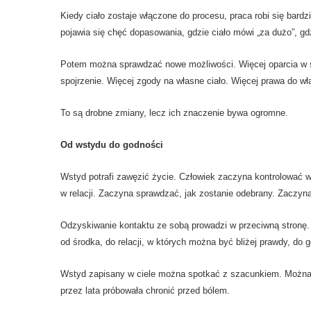
Kiedy ciało zostaje włączone do procesu, praca robi się bard
pojawia się chęć dopasowania, gdzie ciało mówi „za dużo”, gdz
Potem można sprawdzać nowe możliwości. Więcej oparcia w st
spojrzenie. Więcej zgody na własne ciało. Więcej prawa do w
To są drobne zmiany, lecz ich znaczenie bywa ogromne.
Od wstydu do godności
Wstyd potrafi zawęzić życie. Człowiek zaczyna kontrolować wy
w relacji. Zaczyna sprawdzać, jak zostanie odebrany. Zaczyn
Odzyskiwanie kontaktu ze sobą prowadzi w przeciwną stronę. 
od środka, do relacji, w których można być bliżej prawdy, do 
Wstyd zapisany w ciele można spotkać z szacunkiem. Można da
przez lata próbowała chronić przed bólem.