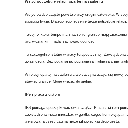
Wstyd potrzebuje relacji opartej na zaufaniu
Wstyd bardzo często powstaje przy drugim człowieku. W spojrz
sposobu bycia. Dlatego jego leczenie także potrzebuje relacji.
Takiej, w której tempo ma znaczenie, granice mają znaczenie 
być widzianym i nadal zachować godność.
To szczególnie istotne w pracy terapeutycznej. Zawstydzona 
uważnością. Bez poganiania, poprawiania i robienia z niej pro
W relacji opartej na zaufaniu ciało zaczyna uczyć się nowej
stawiać granice. Mogę wracać do siebie.
IFS i praca z ciałem
IFS pomaga uporządkować świat części. Praca z ciałem pomaga
zawstydzona może mieszkać w gardle, część kontrolująca m
piersiową, a część czujna może pilnować każdego gestu.