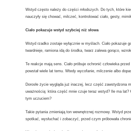
Wstyd często należy do części młodszych. Do tych, które ki
nauczyły się chować, milczeć, kontrolować ciało, gesty, mimik
Ciało pokazuje wstyd szybciej niż słowa
Wstyd rzadko zostaje wyłącznie w myślach. Ciało pokazuje go 
twardnieje, ramiona idą do środka, twarz zalewa gorąco, wzrok
Te reakcje mają sens. Ciało próbuje ochronić człowieka prze
powstał wiele lat temu. Wtedy wycofanie, milczenie albo do
Dorosłe życie wygląda już inaczej, lecz część zawstydzona 
uważnością: która część mnie czuje teraz wstyd? Ile ma lat
tym uczuciem?
Takie pytania zmieniają ton wewnętrznej rozmowy. Wstyd prze
spotkać, wysłuchać i zobaczyć, przed czym próbowała chroni