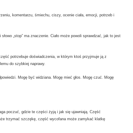
eniu, komentarzu, śmiechu, ciszy, ocenie ciała, emocji, potrzeb i
i słowo „stop” ma znaczenie. Ciało może powoli sprawdzać, jak to jest
część potrzebuje doświadczenia, w którym ktoś przyjmuje ją z
blemu do szybkiej naprawy.
 odpowiedzi. Mogę być widziana. Mogę mieć głos. Mogę czuć. Mogę
 poczuć, gdzie te części żyją i jak się ujawniają. Część
oże trzymać szczękę, część wycofana może zamykać klatkę