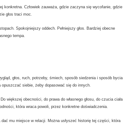
ziej konkretna. Człowiek zauważa, gdzie zaczyna się wycofanie, gdzie
ie głos traci moc.
opach. Spokojniejszy oddech. Pełniejszy głos. Bardziej obecne
łasnego tempa.
gląd, głos, ruch, potrzeby, śmiech, sposób siedzenia i sposób bycia
a opuszczać siebie, żeby dopasować się do innych.
Do większej obecności, do prawa do własnego głosu, do czucia ciała
godności, która wraca powoli, przez konkretne doświadczenia.
ć mu miejsce w relacji. Można usłyszeć historię tej części, która