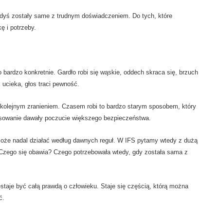
edyś zostały same z trudnym doświadczeniem. Do tych, które
ę i potrzeby.
bardzo konkretnie. Gardło robi się wąskie, oddech skraca się, brzuch
 ucieka, głos traci pewność.
d kolejnym zranieniem. Czasem robi to bardzo starym sposobem, który
pasowanie dawały poczucie większego bezpieczeństwa.
może nadal działać według dawnych reguł. W IFS pytamy wtedy z dużą
? Czego się obawia? Czego potrzebowała wtedy, gdy została sama z
staje być całą prawdą o człowieku. Staje się częścią, którą można
ć.