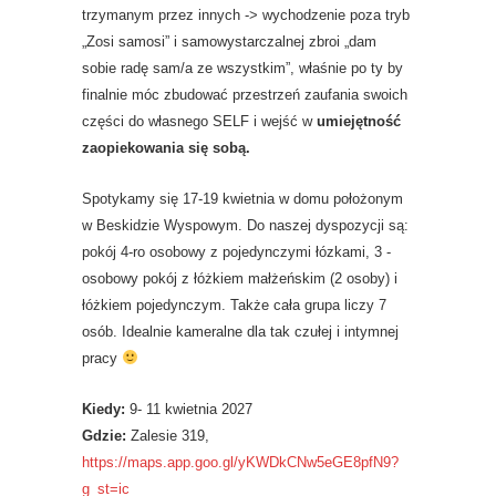
trzymanym przez innych -> wychodzenie poza tryb
„Zosi samosi” i samowystarczalnej zbroi „dam
sobie radę sam/a ze wszystkim”, właśnie po ty by
finalnie móc zbudować przestrzeń zaufania swoich
części do własnego SELF i wejść w
umiejętność
zaopiekowania się sobą.
Spotykamy się 17-19 kwietnia w domu położonym
w Beskidzie Wyspowym. Do naszej dyspozycji są:
pokój 4-ro osobowy z pojedynczymi łózkami, 3 -
osobowy pokój z łóżkiem małżeńskim (2 osoby) i
łóżkiem pojedynczym. Także cała grupa liczy 7
osób. Idealnie kameralne dla tak czułej i intymnej
pracy
Kiedy:
9- 11 kwietnia 2027
Gdzie:
Zalesie 319,
https://maps.app.goo.gl/yKWDkCNw5eGE8pfN9?
g_st=ic