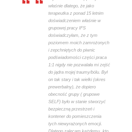
właśnie dlatego, że jako
terapeutka z ponad 15 letnim
doświadczeniem właśnie w
grupowej pracy IFS
doświadczyłam, że z tym
poziomem moich zamrożonych
i zepchniętych do piwnic
podświadomości części praca
1:1 nigdy nie pozwalała mi zejść
do jądra mojej traumy/bólu. Był
on tak stary i tak wielki (okres
prewerbalny), że dopiero
obecność grupy ( grupowe
SELF) było w stanie stworzyć
bezpieczną przestrzeń i
kontener do pomieszczenia
tych niewyrażonych emocji.
Dlatego zalecam każdemu „kto