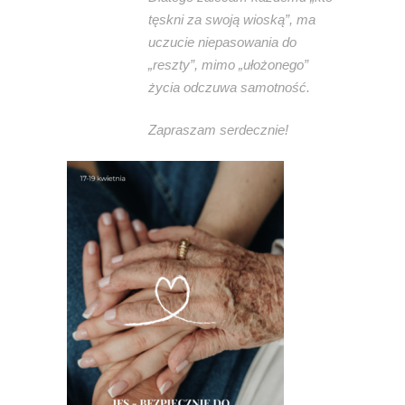
tęskni za swoją wioską”, ma
uczucie niepasowania do
„reszty”, mimo „ułożonego”
życia odczuwa samotność.
Zapraszam serdecznie!