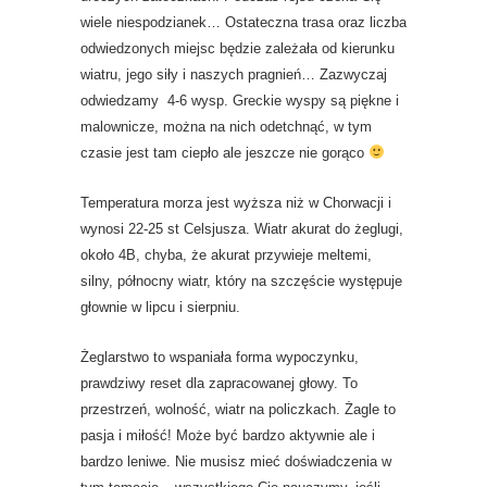
wiele niespodzianek… Ostateczna trasa oraz liczba
odwiedzonych miejsc będzie zależała od kierunku
wiatru, jego siły i naszych pragnień… Zazwyczaj
odwiedzamy 4-6 wysp. Greckie wyspy są piękne i
malownicze, można na nich odetchnąć, w tym
czasie jest tam ciepło ale jeszcze nie gorąco
Temperatura morza jest wyższa niż w Chorwacji i
wynosi 22-25 st Celsjusza. Wiatr akurat do żeglugi,
około 4B, chyba, że akurat przywieje meltemi,
silny, północny wiatr, który na szczęście występuje
głownie w lipcu i sierpniu.
Żeglarstwo to wspaniała forma wypoczynku,
prawdziwy reset dla zapracowanej głowy. To
przestrzeń, wolność, wiatr na policzkach. Żagle to
pasja i miłość! Może być bardzo aktywnie ale i
bardzo leniwe. Nie musisz mieć doświadczenia w