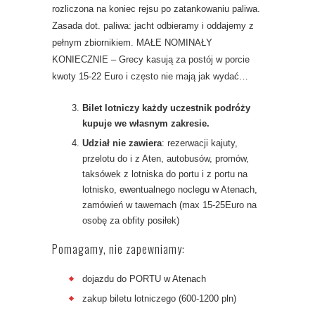
rozliczona na koniec rejsu po zatankowaniu paliwa.
Zasada dot. paliwa: jacht odbieramy i oddajemy z
pełnym zbiornikiem. MAŁE NOMINAŁY
KONIECZNIE – Grecy kasują za postój w porcie
kwoty 15-22 Euro i często nie mają jak wydać…
Bilet lotniczy każdy uczestnik podróży
kupuje we własnym zakresie.
Udział nie zawiera
: rezerwacji kajuty,
przelotu do i z Aten, autobusów, promów,
taksówek z lotniska do portu i z portu na
lotnisko, ewentualnego noclegu w Atenach,
zamówień w tawernach (max 15-25Euro na
osobę za obfity posiłek)
Pomagamy, nie zapewniamy:
dojazdu do PORTU w Atenach
zakup biletu lotniczego (600-1200 pln)