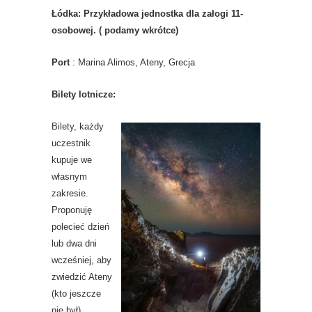
Łódka:
Przykładowa jednostka dla załogi 11-
osobowej. ( podamy wkrótce)
Port
: Marina Alimos, Ateny, Grecja
Bilety lotnicze:
Bilety, każdy
uczestnik
kupuje we
własnym
zakresie.
Proponuję
polecieć dzień
lub dwa dni
wcześniej, aby
zwiedzić Ateny
(kto jeszcze
nie był).