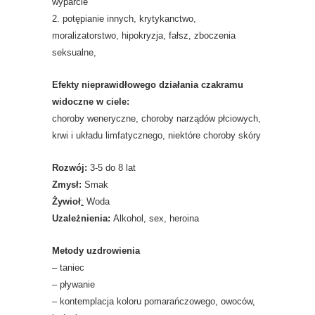
wyparcie
2. potępianie innych, krytykanctwo,
moralizatorstwo, hipokryzja, fałsz, zboczenia
seksualne,
Efekty nieprawidłowego działania czakramu
widoczne w ciele:
choroby weneryczne, choroby narządów płciowych,
krwi i układu limfatycznego, niektóre choroby skóry
Rozwój:
3-5 do 8 lat
Zmysł:
Smak
Żywioł
:
Woda
Uzależnienia:
Alkohol, sex, heroina
Metody uzdrowienia
– taniec
– pływanie
– kontemplacja koloru pomarańczowego, owoców,