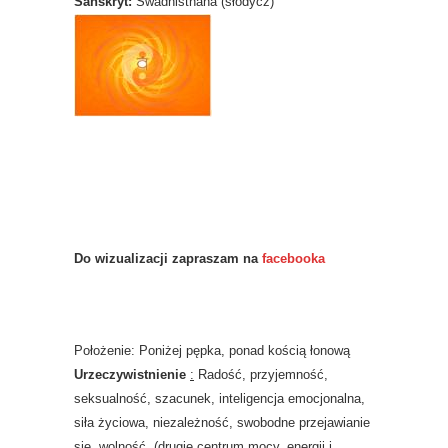
Sanskryt:
Swadhisthana (słodycz)
Do wizualizacji zapraszam na
facebooka
Położenie: Poniżej pępka, ponad kością łonową
Urzeczywistnienie
:
Radość, przyjemność,
seksualność, szacunek, inteligencja emocjonalna,
siła życiowa, niezależność, swobodne przejawianie
się, wolność, (drugie centrum mocy, energii i