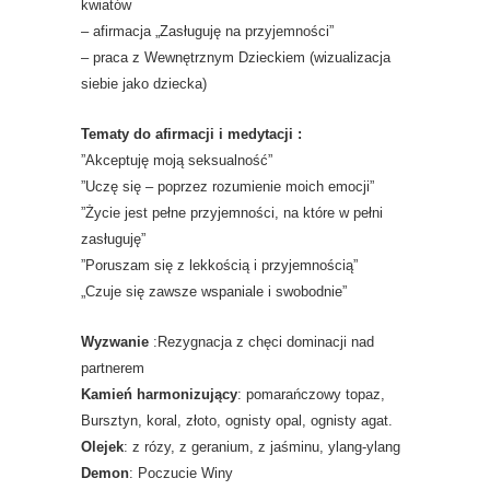
kwiatów
– afirmacja „Zasługuję na przyjemności”
– praca z Wewnętrznym Dzieckiem (wizualizacja
siebie jako dziecka)
Tematy do afirmacji i medytacji :
”Akceptuję moją seksualność”
”Uczę się – poprzez rozumienie moich emocji”
”Życie jest pełne przyjemności, na które w pełni
zasługuję”
”Poruszam się z lekkością i przyjemnością”
„Czuje się zawsze wspaniale i swobodnie”
Wyzwanie
:Rezygnacja z chęci dominacji nad
partnerem
Kamień harmonizujący
: pomarańczowy topaz,
Bursztyn, koral, złoto, ognisty opal, ognisty agat.
Olejek
: z rózy, z geranium, z jaśminu, ylang-ylang
Demon
: Poczucie Winy