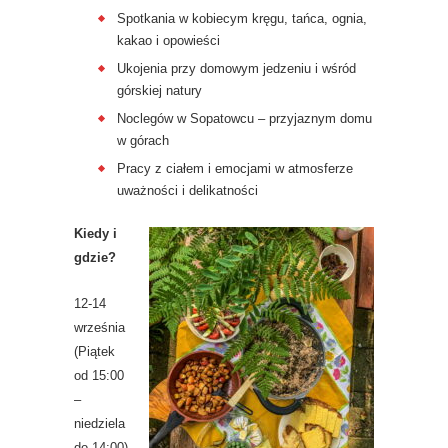
Spotkania w kobiecym kręgu, tańca, ognia,
kakao i opowieści
Ukojenia przy domowym jedzeniu i wśród
górskiej natury
Noclegów w Sopatowcu – przyjaznym domu
w górach
Pracy z ciałem i emocjami w atmosferze
uważności i delikatności
Kiedy i
gdzie?
12-14
września
(Piątek
od 15:00
–
niedziela
do 14:00)