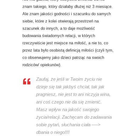
znam takiego, który działaby dłużej niż 3 miesiące.
Ale znam jakości godności i szacunku do samych
siebie, które z kolei otwierają przestrzeń na
szacunek do innych, a to daje możliwość
budowania świadomych relacji, w których
rzeczywiście jest miejsce na miłość, a nie to, co
przez lata było osobistą definicją miłości (czyli tym,
co obserwujemy jako dzieci patrząc na swoich
rodziców/ opiekunów).
Zaufaj, że jeśli w Twoim życiu nie
dzieje się tak jakbyś chciał, tak jak
pragniesz, nie jest to ani niczyja wina,
ani coś czego nie da się zmienić.
Masz wpływ na jakość swojego
życia/relacji. Zachęcam do zadawania
sobie pytań, słuchania ciała —->
dbania o niego!!!!