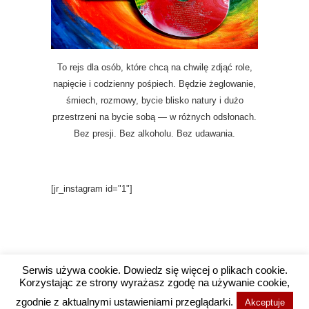
To rejs dla osób, które chcą na chwilę zdjąć role,
napięcie i codzienny pośpiech. Będzie żeglowanie,
śmiech, rozmowy, bycie blisko natury i dużo
przestrzeni na bycie sobą — w różnych odsłonach.
Bez presji. Bez alkoholu. Bez udawania.
[jr_instagram id="1"]
Serwis używa cookie. Dowiedz się więcej o plikach cookie.
Korzystając ze strony wyrażasz zgodę na używanie cookie,
Copyright @ 2016 Wysokie Wibracje / Projekt i
zgodnie z aktualnymi ustawieniami przeglądarki.
Akceptuje