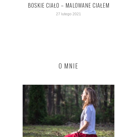
BOSKIE CIAŁO – MALOWANE CIAŁEM
VEDI
27 lutego 2021
O MNIE