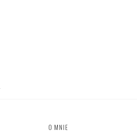
T
O MNIE