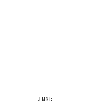
T
O MNIE