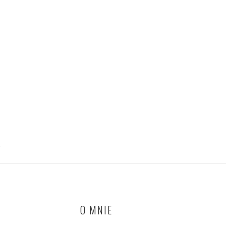
T
O MNIE