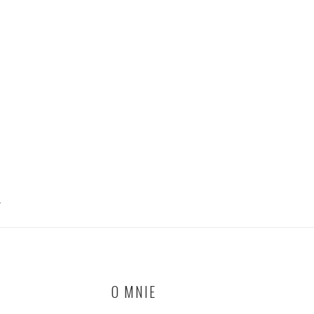
T
O MNIE