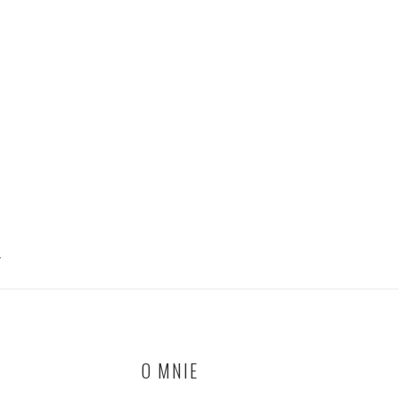
T
O MNIE