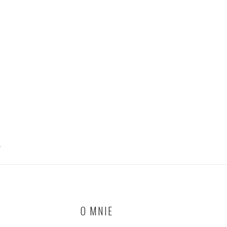
T
O MNIE