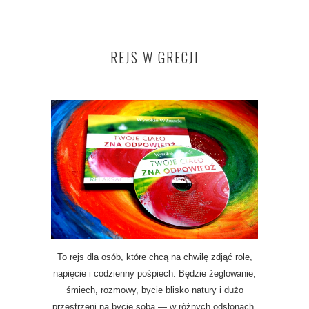
REJS W GRECJI
To rejs dla osób, które chcą na chwilę zdjąć role,
napięcie i codzienny pośpiech. Będzie żeglowanie,
śmiech, rozmowy, bycie blisko natury i dużo
przestrzeni na bycie sobą — w różnych odsłonach.