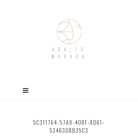
5C311764-57A9-408F-8D61-
53463D8B35C3