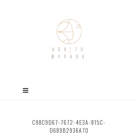
C98C9D67-7672-4E3A-815C-
D689B2936A70