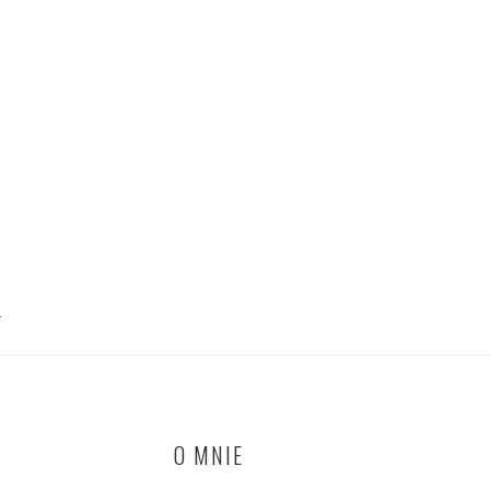
T
O MNIE