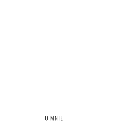
T
O MNIE