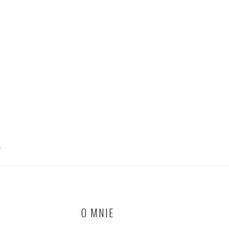
T
O MNIE