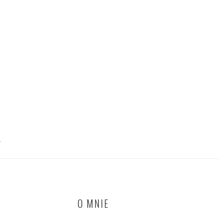
T
O MNIE