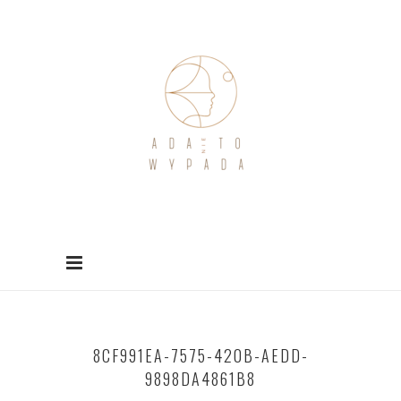
8CF991EA-7575-420B-AEDD-
9898DA4861B8