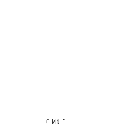
T
O MNIE