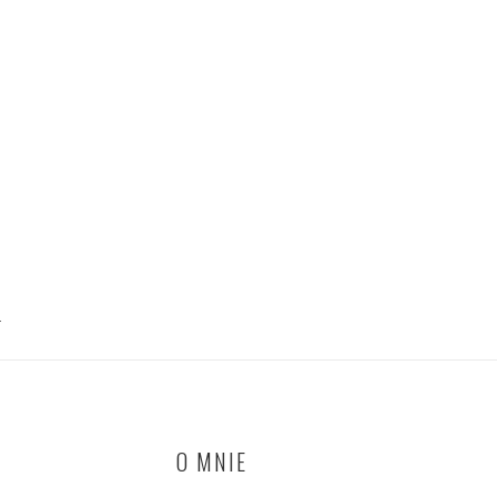
T
O MNIE