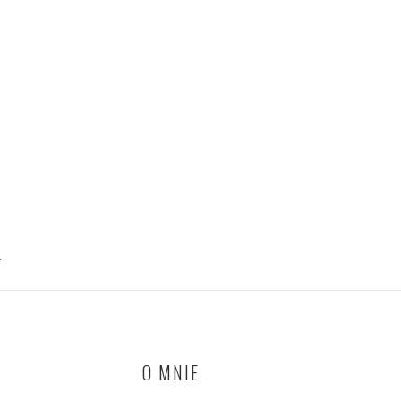
T
O MNIE