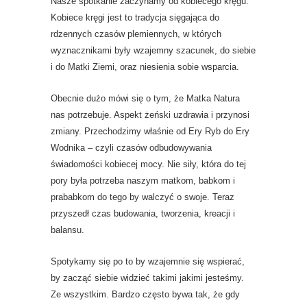
Nasze spotkanie zaczynamy od kobiecego kręgu.
Kobiece kręgi jest to tradycja sięgająca do
rdzennych czasów plemiennych, w których
wyznacznikami były wzajemny szacunek, do siebie
i do Matki Ziemi, oraz niesienia sobie wsparcia.
Obecnie dużo mówi się o tym, że Matka Natura
nas potrzebuje. Aspekt żeński uzdrawia i przynosi
zmiany. Przechodzimy właśnie od Ery Ryb do Ery
Wodnika – czyli czasów odbudowywania
świadomości kobiecej mocy. Nie siły, która do tej
pory była potrzeba naszym matkom, babkom i
prababkom do tego by walczyć o swoje. Teraz
przyszedł czas budowania, tworzenia, kreacji i
balansu.
Spotykamy się po to by wzajemnie się wspierać,
by zacząć siebie widzieć takimi jakimi jesteśmy.
Ze wszystkim. Bardzo często bywa tak, że gdy