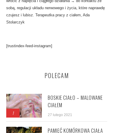
wrócić z napięcia i ciągłego działania → do kontaktu ze
sobą, regulacji układu nerwowego i życia, które naprawdę
czujesz i lubisz. Terapeutka pracy z ciałem, Ada
Stolarczyk
[trustindex-feed-instagram]
POLECAM
BOSKIE CIAŁO – MALOWANE
CIAŁEM
1
27 lutego 2021
PAMIĘĆ KOMÓRKOWA CIAŁA