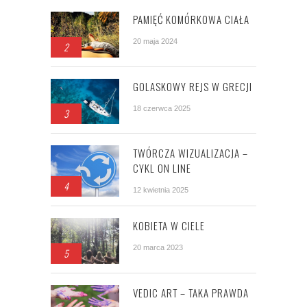
PAMIĘĆ KOMÓRKOWA CIAŁA
20 maja 2024
2
GOLASKOWY REJS W GRECJI
18 czerwca 2025
3
TWÓRCZA WIZUALIZACJA –
CYKL ON LINE
4
12 kwietnia 2025
KOBIETA W CIELE
20 marca 2023
5
VEDIC ART – TAKA PRAWDA