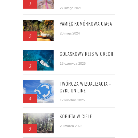
1
27 lutego 2021
PAMIĘĆ KOMÓRKOWA CIAŁA
20 maja 2024
2
GOLASKOWY REJS W GRECJI
18 czerwca 2025
3
TWÓRCZA WIZUALIZACJA –
CYKL ON LINE
4
12 kwietnia 2025
KOBIETA W CIELE
20 marca 2023
5