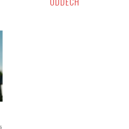
ODDECH
S