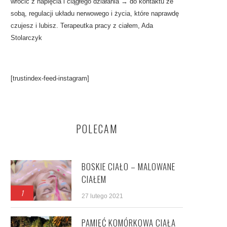
wrócić z napięcia i ciągłego działania → do kontaktu ze
sobą, regulacji układu nerwowego i życia, które naprawdę
czujesz i lubisz. Terapeutka pracy z ciałem, Ada
Stolarczyk
[trustindex-feed-instagram]
POLECAM
BOSKIE CIAŁO – MALOWANE
CIAŁEM
1
27 lutego 2021
PAMIĘĆ KOMÓRKOWA CIAŁA