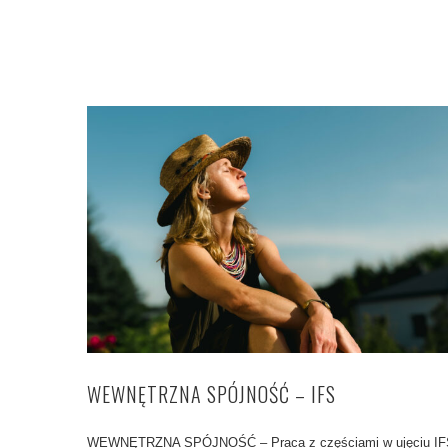
WEWNĘTRZNA SPÓJNOŚĆ – IFS
WEWNĘTRZNA SPÓJNOŚĆ – Praca z częściami w ujęciu IF