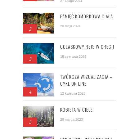
27 lutego 2021
PAMIĘĆ KOMÓRKOWA CIAŁA
20 maja 2024
2
GOLASKOWY REJS W GRECJI
18 czerwca 2025
3
TWÓRCZA WIZUALIZACJA –
CYKL ON LINE
4
12 kwietnia 2025
KOBIETA W CIELE
20 marca 2023
5