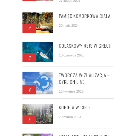
27 lutego 2021
PAMIĘĆ KOMÓRKOWA CIAŁA
20 maja 2024
2
GOLASKOWY REJS W GRECJI
18 czerwca 2025
3
TWÓRCZA WIZUALIZACJA –
CYKL ON LINE
4
12 kwietnia 2025
KOBIETA W CIELE
20 marca 2023
5