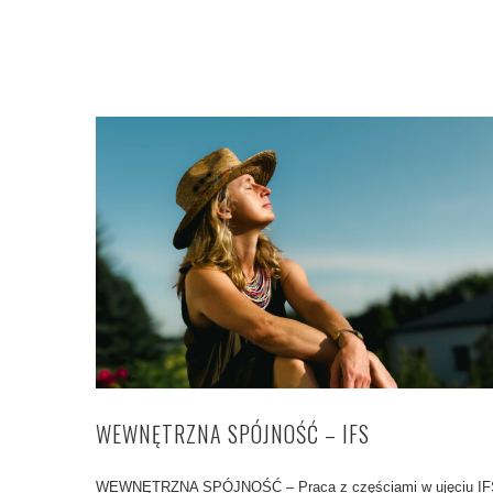
WEWNĘTRZNA SPÓJNOŚĆ – IFS
WEWNĘTRZNA SPÓJNOŚĆ – Praca z częściami w ujęciu IF