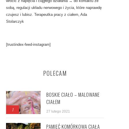
wrócić z napięcia i ciągłego działania → do kontaktu ze
sobą, regulacji układu nerwowego i życia, które naprawdę
czujesz i lubisz. Terapeutka pracy z ciałem, Ada
Stolarczyk
[trustindex-feed-instagram]
POLECAM
BOSKIE CIAŁO – MALOWANE
CIAŁEM
1
27 lutego 2021
PAMIĘĆ KOMÓRKOWA CIAŁA