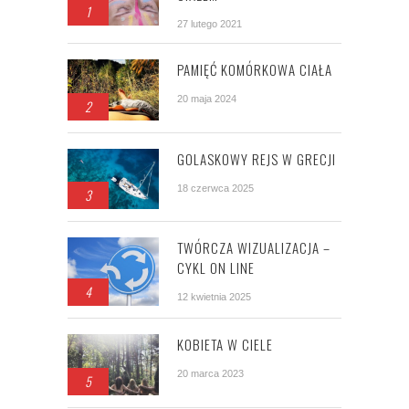
1
27 lutego 2021
PAMIĘĆ KOMÓRKOWA CIAŁA
20 maja 2024
2
GOLASKOWY REJS W GRECJI
18 czerwca 2025
3
TWÓRCZA WIZUALIZACJA –
CYKL ON LINE
4
12 kwietnia 2025
KOBIETA W CIELE
20 marca 2023
5