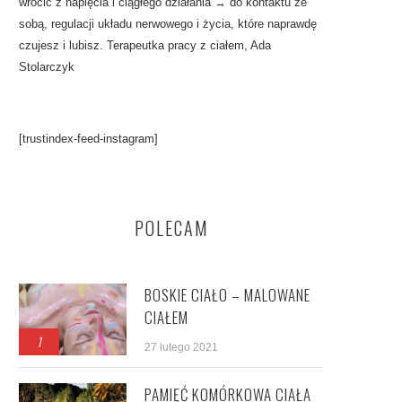
wrócić z napięcia i ciągłego działania → do kontaktu ze
sobą, regulacji układu nerwowego i życia, które naprawdę
czujesz i lubisz. Terapeutka pracy z ciałem, Ada
Stolarczyk
[trustindex-feed-instagram]
POLECAM
BOSKIE CIAŁO – MALOWANE
CIAŁEM
1
27 lutego 2021
PAMIĘĆ KOMÓRKOWA CIAŁA