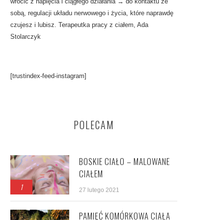
wrócić z napięcia i ciągłego działania → do kontaktu ze
sobą, regulacji układu nerwowego i życia, które naprawdę
czujesz i lubisz. Terapeutka pracy z ciałem, Ada
Stolarczyk
[trustindex-feed-instagram]
POLECAM
BOSKIE CIAŁO – MALOWANE
CIAŁEM
1
27 lutego 2021
PAMIĘĆ KOMÓRKOWA CIAŁA