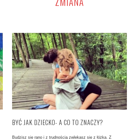
ZMIANA
BYĆ JAK DZIECKO- A CO TO ZNACZY?
Budzisz się rano i z trudnością zwlekasz się z łóżka. Z