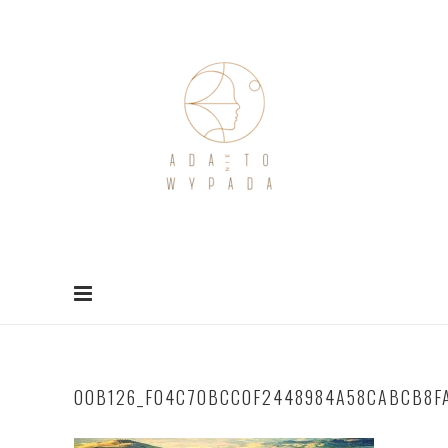
00B126_F04C70BCC0F2448984A58CABCB8FA4