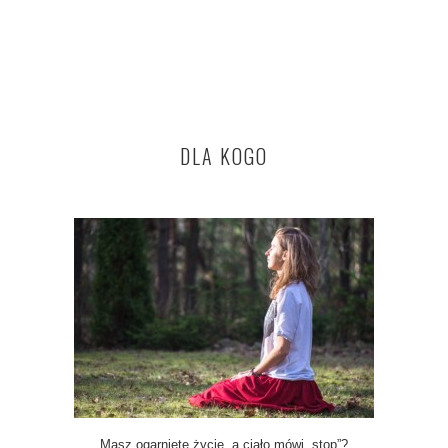
DLA KOGO
Masz ogarnięte życie, a ciało mówi „stop”?