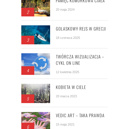
PAMIĘĆ KOMÓRKOWA CIAŁA
20 maja 2024
2
GOLASKOWY REJS W GRECJI
18 czerwca 2025
3
TWÓRCZA WIZUALIZACJA –
CYKL ON LINE
4
12 kwietnia 2025
KOBIETA W CIELE
20 marca 2023
5
VEDIC ART – TAKA PRAWDA
15 maja 2021
6