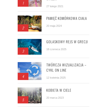
1
27 lutego 2021
PAMIĘĆ KOMÓRKOWA CIAŁA
20 maja 2024
2
GOLASKOWY REJS W GRECJI
18 czerwca 2025
3
TWÓRCZA WIZUALIZACJA –
CYKL ON LINE
4
12 kwietnia 2025
KOBIETA W CIELE
20 marca 2023
5