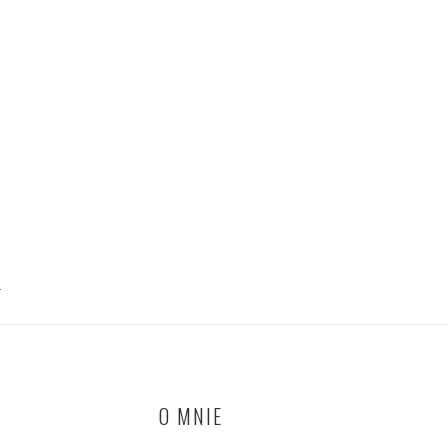
T
O MNIE