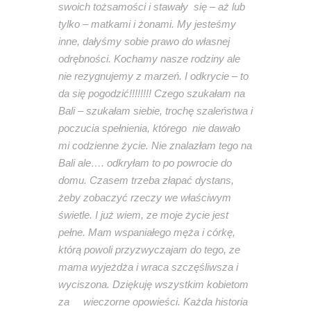
swoich tożsamości i stawały się – aż lub
tylko – matkami i żonami.
My jesteśmy
inne, dałyśmy sobie prawo do własnej
odrębności. Kochamy nasze rodziny ale
nie rezygnujemy z marzeń.
I odkrycie – to
da się pogodzić!!!!!!!!
Czego szukałam na
Bali – szukałam siebie, trochę szaleństwa i
poczucia spełnienia, którego nie dawało
mi codzienne życie.
Nie znalazłam tego na
Bali ale…. odkryłam to po powrocie do
domu. Czasem trzeba złapać dystans,
żeby zobaczyć rzeczy we właściwym
świetle.
I już wiem, ze moje życie jest
pełne. Mam wspaniałego męża i córkę,
którą powoli przyzwyczajam do tego, ze
mama wyjeżdża i wraca szczęśliwsza i
wyciszona.
Dziękuję wszystkim kobietom
za wieczorne opowieści. Każda historia