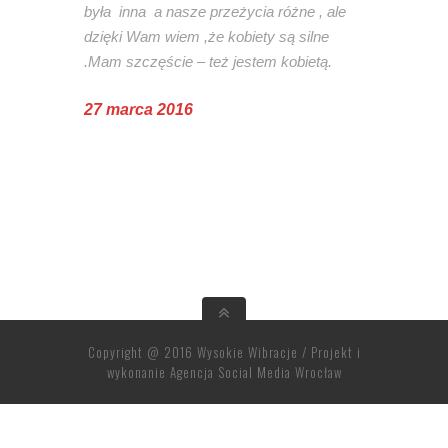
była inna a nasze przeżycia różne , ale
dzięki Wam wiem ,że kobiety są silne
.
Mam szczęście – też jestem kobietą.
27 marca 2016
Copyright @ 2016 Wysokie Wibracje / Projekt i
wykonanie
Agencja Social Media Wrocław