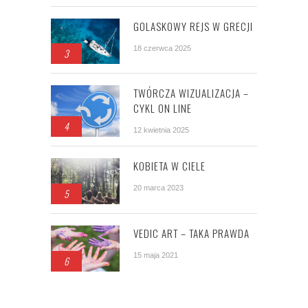
GOLASKOWY REJS W GRECJI
18 czerwca 2025
3
TWÓRCZA WIZUALIZACJA –
CYKL ON LINE
4
12 kwietnia 2025
KOBIETA W CIELE
20 marca 2023
5
VEDIC ART – TAKA PRAWDA
15 maja 2021
6