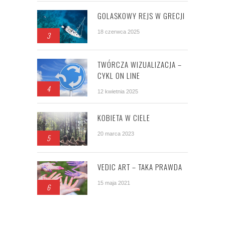
GOLASKOWY REJS W GRECJI
18 czerwca 2025
3
TWÓRCZA WIZUALIZACJA –
CYKL ON LINE
4
12 kwietnia 2025
KOBIETA W CIELE
20 marca 2023
5
VEDIC ART – TAKA PRAWDA
15 maja 2021
6