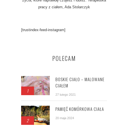
życia, które naprawdę czujesz i lubisz. Terapeutka
pracy z ciałem, Ada Stolarczyk
[trustindex-feed-instagram]
POLECAM
BOSKIE CIAŁO – MALOWANE
CIAŁEM
1
27 lutego 2021
PAMIĘĆ KOMÓRKOWA CIAŁA
20 maja 2024
2