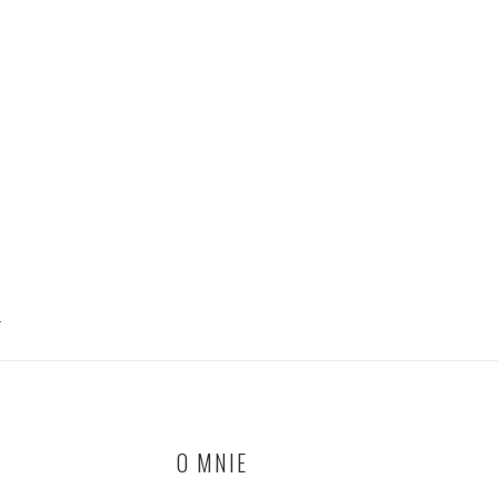
T
O MNIE